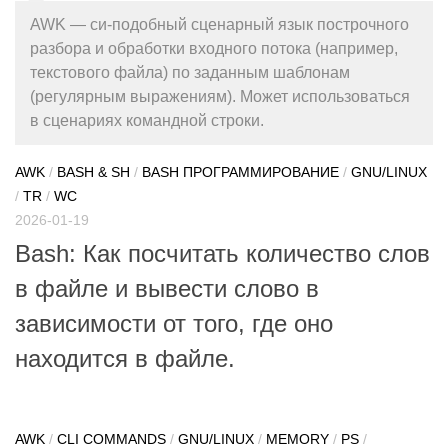
AWK — си-подобный сценарный язык построчного
разбора и обработки входного потока (например,
текстового файла) по заданным шаблонам
(регулярным выражениям). Может использоваться
в сценариях командной строки.
AWK
/
BASH & SH
/
BASH ПРОГРАММИРОВАНИЕ
/
GNU/LINUX
/
TR
/
WC
2026-01-19
Bash: Как посчитать количество слов
в файле и вывести слово в
зависимости от того, где оно
находится в файле.
AWK
/
CLI COMMANDS
/
GNU/LINUX
/
MEMORY
/
PS
/