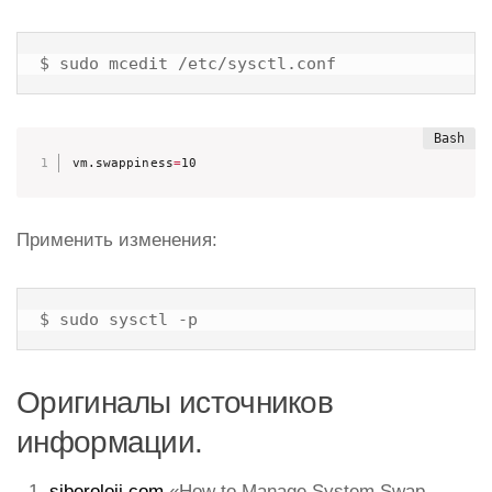
$ sudo mcedit /etc/sysctl.conf
vm.swappiness
=
10
Применить изменения:
$ sudo sysctl -p
Оригиналы источников
информации.
siberoloji.com
«How to Manage System Swap