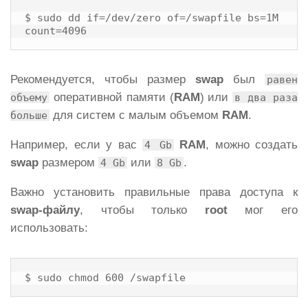
$ sudo dd if=/dev/zero of=/swapfile bs=1M 
count=4096
Рекомендуется, чтобы размер
swap
был
равен
оперативной памяти (
RAM
) или
объему
в два раза
для систем с малым объемом
RAM
.
больше
Например, если у вас
RAM
, можно создать
4 Gb
swap
размером
или
.
4 Gb
8 Gb
Важно установить правильные права доступа к
swap-файлу
, чтобы только
root
мог его
использовать:
$ sudo chmod 600 /swapfile